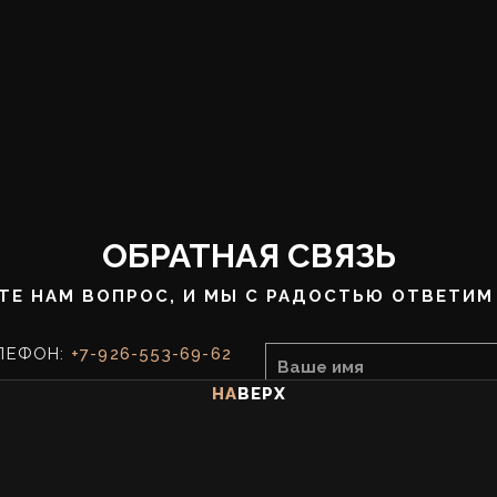
ОБРАТНАЯ СВЯЗЬ
ТЕ НАМ ВОПРОС, И МЫ С РАДОСТЬЮ ОТВЕТИМ 
ЛЕФОН:
+7-926-553-69-62
ail: osb.msc@gmail.com
НА
ВЕРХ
m: @detective_plotnikov
адь, 1/52к2, офис 1006
 с улицы Селезневская)