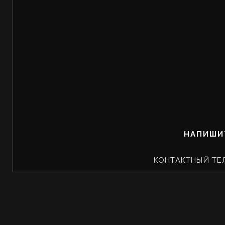
НАПИШИ
КОНТАКТНЫЙ ТЕ
Em
Instagra
Адрес: Москва, Суворовская площ
(Деловой центр G&G, вход