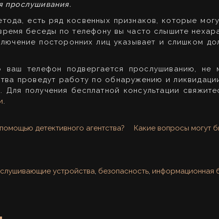
 прослушивания.
тода, есть ряд косвенных признаков, которые могу
время беседы по телефону вы часто слышите нехара
одключение посторонних лиц указывает и слишком до
то ваш телефон подвергается прослушиванию, не
ства проведут работу по обнаружению и ликвидаци
. Для получения бесплатной консультации свяжит
и
.
 помощью детективного агентства?
Какие вопросы могут б
слушивающие устройства
,
безопасность
,
информационная 