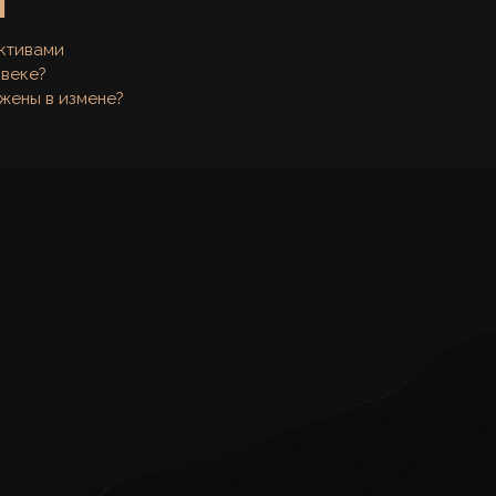
Ы
ктивами
овеке?
жены в измене?