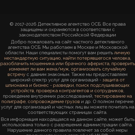
© 2017-2026 Детективное агентство ОСБ. Все права
защищены и охраняются в соответствии с
законодателством Российской Федерации
Добро пожаловать на сайт частного детективного
агентства ОСБ. Мы работаем в Москве и Московской
области. Наши специалисты помогут вам решить
личную
нестандартную ситуацию
,
найти потерявшегося человка
,
разоблачить мошенника или брачного афериста
,
проверить
изменяет ли вам жена/муж
,
организовать случайную
встречу
с давним знакомым. Также мы предоставляем
широкий спектр услуг для организаций -
защита от
шпионажа и бизнес - разведки
,
поиск подслушивающих
устройств
,
проверка контрагентов и сотрудников
,
проведение внутренних расследований,
тестирование на
полиграфе
,
сопровождение грузов
и др. О полном перечне
услуг для организаций и частных лиц вы можете почитать на
соответствующих страницах сайта.
Вся информация находящаяся на данном сайте, может быть
использована только с разрешения администрации сайта.
Нарушение данного правила повлечет за собой меры