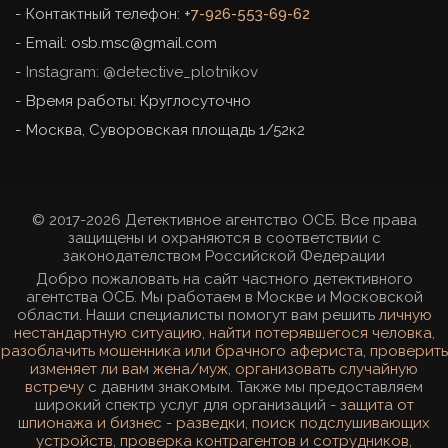
Контактный телефон:
+7-926-553-69-62
Email:
osb.msc@gmail.com
Instagram: @detective_plotnikov
Время работы: Круглосуточно
Москва
,
Суворовская площадь 1/52к2
© 2017-2026 Детективное агентство ОСБ. Все права
защищены и охраняются в соответствии с
законодателством Российской Федерации
Добро пожаловать на сайт частного детективного
агентства ОСБ. Мы работаем в Москве и Московской
области. Наши специалисты помогут вам решить
личную
нестандартную ситуацию
,
найти потерявшегося человка
,
разоблачить мошенника или брачного афериста
,
проверить
изменяет ли вам жена/муж
,
организовать случайную
встречу
с давним знакомым. Также мы предоставляем
широкий спектр услуг для организаций -
защита от
шпионажа и бизнес - разведки
,
поиск подслушивающих
устройств
,
проверка контрагентов и сотрудников
,