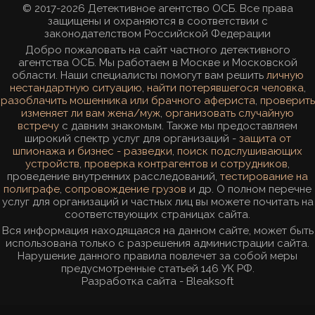
© 2017-2026 Детективное агентство ОСБ. Все права
защищены и охраняются в соответствии с
законодателством Российской Федерации
Добро пожаловать на сайт частного детективного
агентства ОСБ. Мы работаем в Москве и Московской
области. Наши специалисты помогут вам решить
личную
нестандартную ситуацию
,
найти потерявшегося человка
,
разоблачить мошенника или брачного афериста
,
проверить
изменяет ли вам жена/муж
,
организовать случайную
встречу
с давним знакомым. Также мы предоставляем
широкий спектр услуг для организаций -
защита от
шпионажа и бизнес - разведки
,
поиск подслушивающих
устройств
,
проверка контрагентов и сотрудников
,
проведение внутренних расследований,
тестирование на
полиграфе
,
сопровождение грузов
и др. О полном перечне
услуг для организаций и частных лиц вы можете почитать на
соответствующих страницах сайта.
Вся информация находящаяся на данном сайте, может быть
использована только с разрешения администрации сайта.
Нарушение данного правила повлечет за собой меры
предусмотренные статьей 146 УК РФ.
Разработка сайта -
Bleaksoft