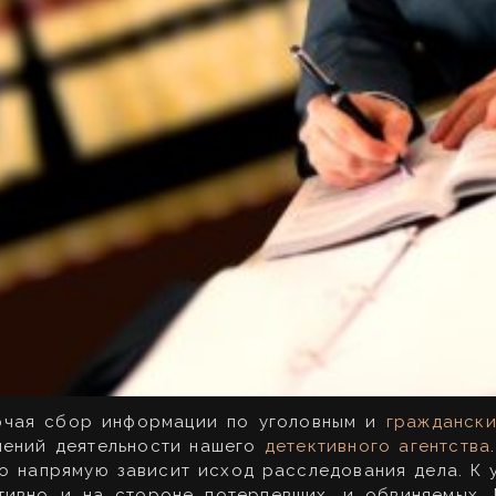
ючая сбор информации по уголовным и
гражданск
лений деятельности нашего
детективного агентства
го напрямую зависит исход расследования дела. К 
тивно и на стороне потерпевших, и обвиняемых.