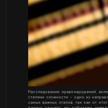
Расследование правонарушений, вкл
степени сложности – одно из направ
самых важных этапов, так как от это
разных случаях: мы работаем опера